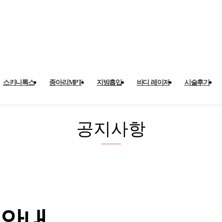
지사항
스키니톡스
종아리MPT
지방흡입
바디 레이저
시술후기
공지사항
 안내