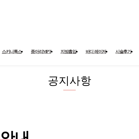
지사항
스키니톡스
종아리MPT
지방흡입
바디 레이저
시술후기
공지사항
 안내