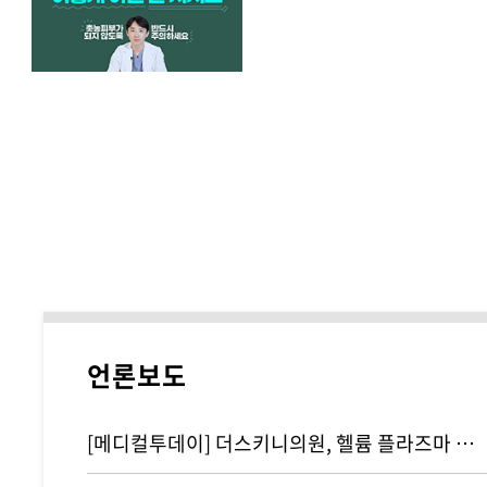
언론보도
[메디컬투데이] 더스키니의원, 헬륨 플라즈마 기반 리뉴비온 도입