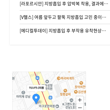
[라포르시안] 지방흡입 후 압박복 착용, 결과에 영향 주지 않아...통증…
[V헬스] 여름 앞두고 팔뚝 지방흡입 고민 중이라면 '이것' 주의해야
[메디컬투데이] 지방흡입 후 부작용 유착현상인 ‘바이오본드’ 개선하려면?
더스키니의원