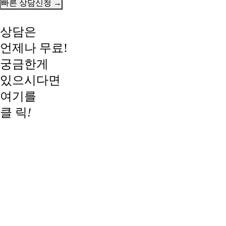
상담은
언제나 무료!
궁금한게
있으시다면
여기를
클 릭
!