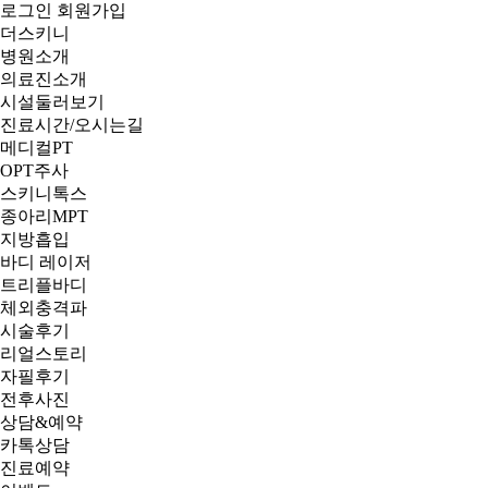
로그인
회원가입
더스키니
병원소개
의료진소개
시설둘러보기
진료시간/오시는길
메디컬PT
OPT주사
스키니톡스
종아리MPT
지방흡입
바디 레이저
트리플바디
체외충격파
시술후기
리얼스토리
자필후기
전후사진
상담&예약
카톡상담
진료예약