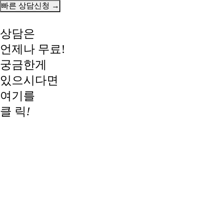
상담은
언제나 무료!
궁금한게
있으시다면
여기를
클 릭
!