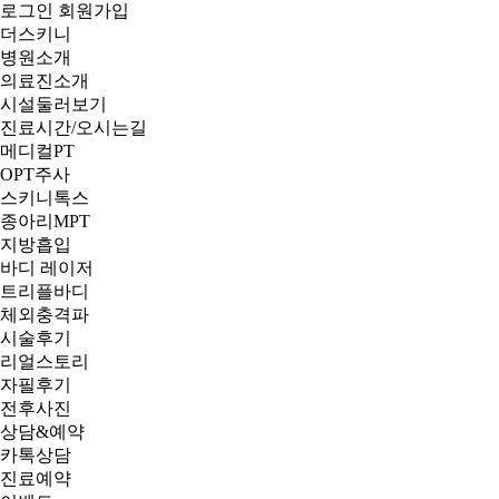
로그인
회원가입
더스키니
병원소개
의료진소개
시설둘러보기
진료시간/오시는길
메디컬PT
OPT주사
스키니톡스
종아리MPT
지방흡입
바디 레이저
트리플바디
체외충격파
시술후기
리얼스토리
자필후기
전후사진
상담&예약
카톡상담
진료예약